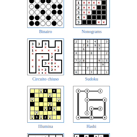
Binairo
Nonograms
Circuito chiuso
Sudoku
Illumina
Hashi