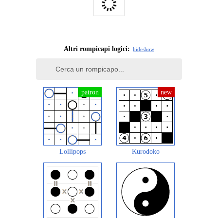
Altri rompicapi logici:
hide
show
Lollipops
Kurodoko