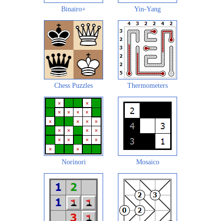
Binairo+
Yin-Yang
Chess Puzzles
Thermometers
Norinori
Mosaico