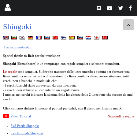
Shingoki
Traduci questo sito.
Special thanks to
Bolz
for the translation
Shingoki
(Semaphores) è un rompicapo con regole semplici e soluzioni stimolanti.
Le regole
sono semplici. Si devono tracciare delle linee unendo i puntini per formare una
linea continua senza incroci o diramazioni. La linea continua deve passare attraverso tutti i
cerchi neri e bianchi in modo tale che:
- i cerchi bianchi siano attraversati da una linea retta
- i cerchi neri abbiano al loro interno un angolo/curva
I numeri nei cerchi indicano la somma della lunghezza delle 2 linee rette che escono da quel
cerchio.
Click col tasto sinistro in mezzo ai puntini per unirli, con il destro per inserire una X.
Video Tutorial
Nascondi le regole
5x5 Facile Shingoki
5x5 Normale Shingoki