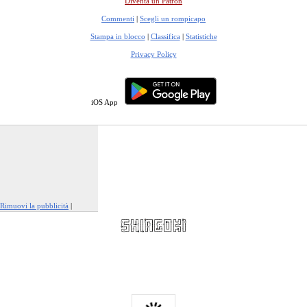
Diventa un Patron
Commenti
|
Scegli un rompicapo
Stampa in blocco
|
Classifica
|
Statistiche
Privacy Policy
iOS App
Rimuovi la pubblicità
|
Segnala questo annuncio