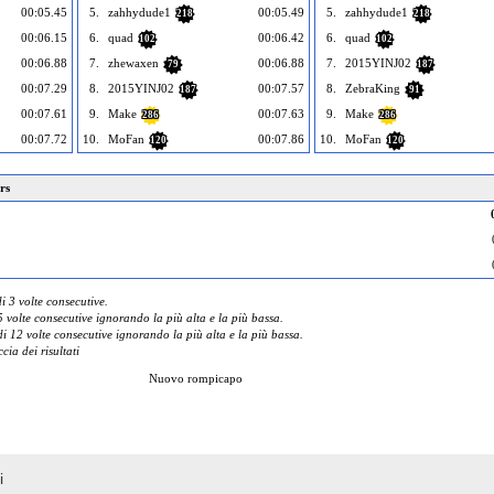
00:05.45
5.
zahhydude1
00:05.49
5.
zahhydude1
218
218
00:06.15
6.
quad
00:06.42
6.
quad
102
102
00:06.88
7.
zhewaxen
00:06.88
7.
2015YINJ02
79
187
00:07.29
8.
2015YINJ02
00:07.57
8.
ZebraKing
187
91
00:07.61
9.
Make
00:07.63
9.
Make
286
286
00:07.72
10.
MoFan
00:07.86
10.
MoFan
120
120
rs
 3 volte consecutive.
 volte consecutive ignorando la più alta e la più bassa.
 12 volte consecutive ignorando la più alta e la più bassa.
cia dei risultati
Nuovo rompicapo