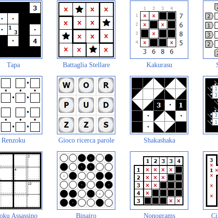
Tapa
Battaglia Stellare
Kakurasu
Renzoku
Gioco ricerca parole
Shakashaka
oku Assassino
Binairo
Nonograms
Ci