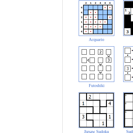
Acquario
Futoshiki
Jigsaw Sudoku
Sud