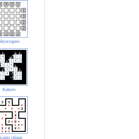
Skyscrapers
Kakuro
rcuito chiuso