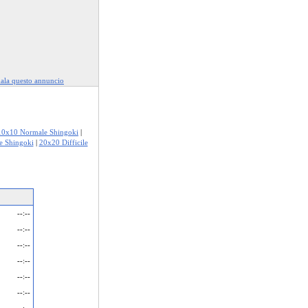
ala questo annuncio
10x10 Normale Shingoki
|
e Shingoki
|
20x20 Difficile
--:--
--:--
--:--
--:--
--:--
--:--