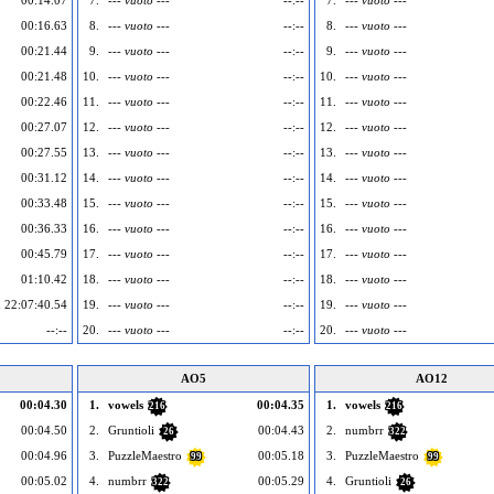
00:14.07
7.
--- vuoto ---
--:--
7.
--- vuoto ---
00:16.63
8.
--- vuoto ---
--:--
8.
--- vuoto ---
00:21.44
9.
--- vuoto ---
--:--
9.
--- vuoto ---
00:21.48
10.
--- vuoto ---
--:--
10.
--- vuoto ---
00:22.46
11.
--- vuoto ---
--:--
11.
--- vuoto ---
00:27.07
12.
--- vuoto ---
--:--
12.
--- vuoto ---
00:27.55
13.
--- vuoto ---
--:--
13.
--- vuoto ---
00:31.12
14.
--- vuoto ---
--:--
14.
--- vuoto ---
00:33.48
15.
--- vuoto ---
--:--
15.
--- vuoto ---
00:36.33
16.
--- vuoto ---
--:--
16.
--- vuoto ---
00:45.79
17.
--- vuoto ---
--:--
17.
--- vuoto ---
01:10.42
18.
--- vuoto ---
--:--
18.
--- vuoto ---
 22:07:40.54
19.
--- vuoto ---
--:--
19.
--- vuoto ---
--:--
20.
--- vuoto ---
--:--
20.
--- vuoto ---
AO5
AO12
00:04.30
1.
vowels
00:04.35
1.
vowels
216
216
00:04.50
2.
Gruntioli
00:04.43
2.
numbrr
26
322
00:04.96
3.
PuzzleMaestro
00:05.18
3.
PuzzleMaestro
99
99
00:05.02
4.
numbrr
00:05.29
4.
Gruntioli
322
26