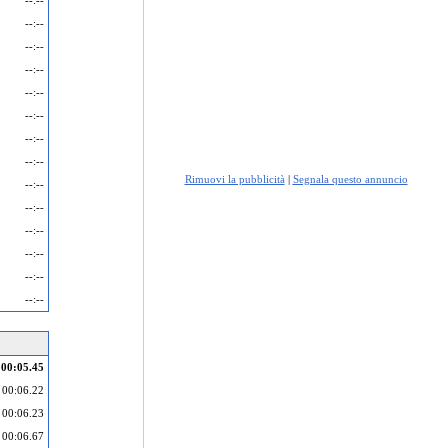
--:--
--:--
--:--
--:--
--:--
--:--
--:--
--:--
Rimuovi la pubblicità
|
Segnala questo annuncio
--:--
--:--
--:--
--:--
--:--
--:--
00:05.45
00:06.22
00:06.23
00:06.67