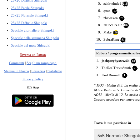
20x20 Difficile Shingoki
5.
zahhydude1
218
25x25 Facile Shingoki
6.
quad
102
25x25 Normale Shingoki
7.
zhewaxen
79
25x25 Difficile Shingoki
8.
2015YINJ02
187
Speciale giornaliero Shingoki
9.
Make
286
Speciale della settimana Shingoki
10.
ZebraKing
91
Speciale del mese Shingoki
Robots / programmatic solve
Diventa un Patron
1.
joshprzybyszewski
18
Commenti
|
Scegli un rompicapo
2.
TheRealTravisSmith
2
Stampa in blocco
|
Classifica
|
Statistiche
3.
Paul Bismuth
1
Privacy Policy
* MO3 - Media di 3. La media di
iOS App
AO5 - Media di 5. La media di 5
AO12 - Media di 12. La media di
Occorre accedere per tenere trac
Trova la tua posizione in