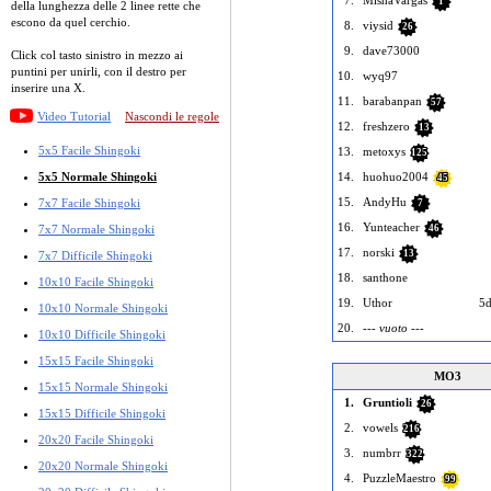
7.
MishaVargas
1
della lunghezza delle 2 linee rette che
escono da quel cerchio.
8.
viysid
26
9.
dave73000
Click col tasto sinistro in mezzo ai
puntini per unirli, con il destro per
10.
wyq97
inserire una X.
11.
barabanpan
57
Video Tutorial
Nascondi le regole
12.
freshzero
13
5x5 Facile Shingoki
13.
metoxys
125
5x5 Normale Shingoki
14.
huohuo2004
45
15.
AndyHu
7x7 Facile Shingoki
7
16.
Yunteacher
7x7 Normale Shingoki
46
17.
norski
13
7x7 Difficile Shingoki
18.
santhone
10x10 Facile Shingoki
19.
Uthor
5d
10x10 Normale Shingoki
20.
--- vuoto ---
10x10 Difficile Shingoki
15x15 Facile Shingoki
MO3
15x15 Normale Shingoki
1.
Gruntioli
26
15x15 Difficile Shingoki
2.
vowels
216
20x20 Facile Shingoki
3.
numbrr
322
20x20 Normale Shingoki
4.
PuzzleMaestro
99