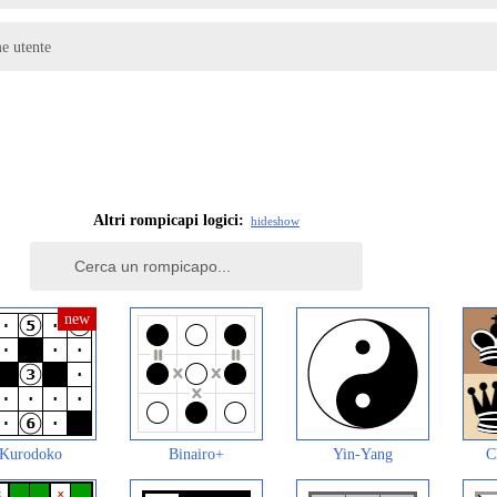
me utente
Altri rompicapi logici:
hide
show
Kurodoko
Binairo+
Yin-Yang
C