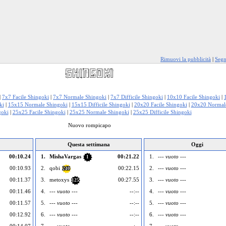
Rimuovi la pubblicità
|
Segn
|
7x7 Facile Shingoki
|
7x7 Normale Shingoki
|
7x7 Difficile Shingoki
|
10x10 Facile Shingoki
|
ki
|
15x15 Normale Shingoki
|
15x15 Difficile Shingoki
|
20x20 Facile Shingoki
|
20x20 Normal
goki
|
25x25 Facile Shingoki
|
25x25 Normale Shingoki
|
25x25 Difficile Shingoki
Nuovo rompicapo
Questa settimana
Oggi
00:10.24
1.
MishaVargas
00:21.22
1.
--- vuoto ---
1
00:10.93
2.
qobi
00:22.15
2.
--- vuoto ---
240
00:11.37
3.
metoxys
00:27.55
3.
--- vuoto ---
125
00:11.46
4.
--- vuoto ---
--:--
4.
--- vuoto ---
00:11.57
5.
--- vuoto ---
--:--
5.
--- vuoto ---
00:12.92
6.
--- vuoto ---
--:--
6.
--- vuoto ---