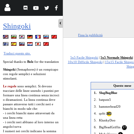
Shingoki
Fissa la pubblicità
Traduci questo sito.
5x5 Facile Shingoki
|
5x5 Normale Shingoki
Special thanks to
Bolz
for the translation
10x10 Difficile Shingoki
|
15x15 Facile Shingo
Shin
Shingoki
(Semaphores) è un rompicapo
con regole semplici e soluzioni
stimolanti.
Questo mese
Le regole
sono semplici. Si devono
tracciare delle linee unendo i puntini per
1.
SlugBugBlue
formare una linea continua senza incroci
o diramazioni. La linea continua deve
2.
batputz5
passare attraverso tutti i cerchi neri e
3.
hammerhead20
bianchi in modo tale che:
- i cerchi bianchi siano attraversati da
4.
qobi
240
una linea retta
5.
KlunkyDoo
- i cerchi neri abbiano al loro interno un
angolo/curva
6.
BigHeadGriffin
17
I numeri nei cerchi indicano la somma