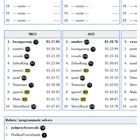
18.
--- vuoto ---
--:--
18.
--- vuoto ---
--:--
18.
--- vuo
19.
--- vuoto ---
--:--
19.
--- vuoto ---
--:--
19.
--- vuo
20.
--- vuoto ---
--:--
20.
--- vuoto ---
--:--
20.
--- vuo
MO3
AO5
1.
bwangarang
01:17.04
1.
numbrr
01:20.76
1.
vowels
73
322
2.
numbrr
01:20.54
2.
bwangarang
01:23.99
2.
jeremi
322
73
3.
vowels
01:22.20
3.
vowels
01:25.54
3.
Zebra
216
216
4.
ZebraKing
01:23.94
4.
ZebraKing
01:30.03
4.
numbr
91
91
5.
jeremi1
01:24.14
5.
jeremi1
01:32.33
5.
quad
200
200
1
6.
quad
01:32.57
6.
quad
01:35.10
6.
Temera
102
102
7.
Temeraire
01:39.38
7.
Temeraire
01:43.03
7.
Silver
73
73
8.
qqwref
01:39.93
8.
qqwref
01:43.83
8.
Make
266
266
9.
Make
01:41.72
9.
Make
01:48.87
9.
qqwref
286
286
10.
SilverHawk
01:47.62
10.
SilverHawk
01:53.78
10.
ca bba
216
216
Robots / programmatic solvers
1.
joshprzybyszewski
18
2.
TheRealTravisSmith
2