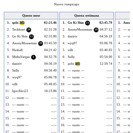
Nuovo rompicapo
Questo mese
Questa settimana
1.
qobi
02:21.46
1.
Go Ki Shin
02:45.79
1.
Anony
240
11
2.
Techloart
02:31.28
2.
AnonyMouseman
04:37.12
2.
--- vuo
39
39
3.
Go Ki Shin
02:31.80
3.
daniriv
04:56.19
3.
--- vuo
11
4.
AnonyMouseman
03:45.59
4.
wyq97
05:06.78
4.
--- vuo
39
5.
Husball
04:21.42
5.
xilli
05:40.05
5.
--- vuo
6.
MishaVargas
04:32.76
6.
Sully
05:54.00
6.
--- vuo
1
7.
daniriv
04:56.19
7.
qobi
12:59.74
7.
--- vuo
240
8.
Sully
04:56.49
8.
--- vuoto ---
--:--
8.
--- vuo
9.
wyq97
05:06.78
9.
--- vuoto ---
--:--
9.
--- vuo
10.
xilli
05:40.05
10.
--- vuoto ---
--:--
10.
--- vuo
11.
IgorAlici22
16:23.86
11.
--- vuoto ---
--:--
11.
--- vuo
12.
--- vuoto ---
--:--
12.
--- vuoto ---
--:--
12.
--- vuo
13.
--- vuoto ---
--:--
13.
--- vuoto ---
--:--
13.
--- vuo
14.
--- vuoto ---
--:--
14.
--- vuoto ---
--:--
14.
--- vuo
15.
--- vuoto ---
--:--
15.
--- vuoto ---
--:--
15.
--- vuo
16.
--- vuoto ---
--:--
16.
--- vuoto ---
--:--
16.
--- vuo
17.
--- vuoto ---
--:--
17.
--- vuoto ---
--:--
17.
--- vuo