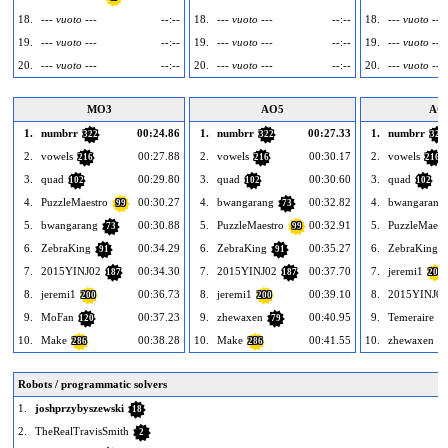
18.
--- vuoto ---
--:--
18.
--- vuoto ---
--:--
18.
--- vuoto ---
19.
--- vuoto ---
--:--
19.
--- vuoto ---
--:--
19.
--- vuoto ---
20.
--- vuoto ---
--:--
20.
--- vuoto ---
--:--
20.
--- vuoto ---
MO3
AO5
AO
1.
numbrr
00:24.86
1.
numbrr
00:27.33
1.
numbrr
322
322
322
2.
vowels
00:27.88
2.
vowels
00:30.17
2.
vowels
216
216
216
3.
quad
00:29.80
3.
quad
00:30.60
3.
quad
102
102
102
4.
PuzzleMaestro
00:30.27
4.
bwangarang
00:32.82
4.
bwangarang
99
73
5.
bwangarang
00:30.88
5.
PuzzleMaestro
00:32.91
5.
PuzzleMaest
73
99
6.
ZebraKing
00:34.29
6.
ZebraKing
00:35.27
6.
ZebraKing
91
91
7.
2015YINJ02
00:34.30
7.
2015YINJ02
00:37.70
7.
jeremi1
187
187
200
8.
jeremi1
00:36.73
8.
jeremi1
00:39.10
8.
2015YINJ02
200
200
9.
MoFan
00:37.23
9.
zhewaxen
00:40.95
9.
Temeraire
120
79
7
10.
Make
00:38.28
10.
Make
00:41.55
10.
zhewaxen
286
286
7
Robots / programmatic solvers
1.
joshprzybyszewski
18
2.
TheRealTravisSmith
2