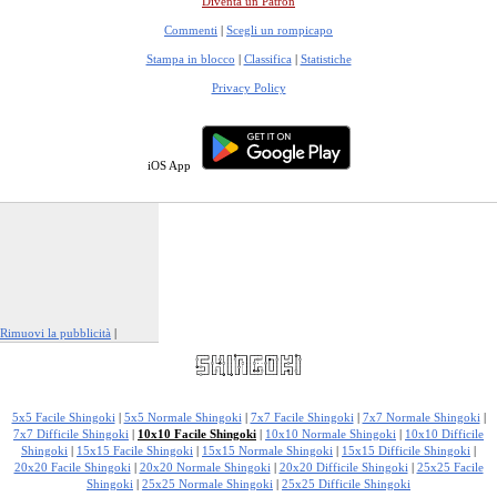
Diventa un Patron
Commenti
|
Scegli un rompicapo
Stampa in blocco
|
Classifica
|
Statistiche
Privacy Policy
iOS App
Rimuovi la pubblicità
|
Segnala questo annuncio
5x5 Facile Shingoki
|
5x5 Normale Shingoki
|
7x7 Facile Shingoki
|
7x7 Normale Shingoki
|
7x7 Difficile Shingoki
|
10x10 Facile Shingoki
|
10x10 Normale Shingoki
|
10x10 Difficile
Shingoki
|
15x15 Facile Shingoki
|
15x15 Normale Shingoki
|
15x15 Difficile Shingoki
|
20x20 Facile Shingoki
|
20x20 Normale Shingoki
|
20x20 Difficile Shingoki
|
25x25 Facile
Shingoki
|
25x25 Normale Shingoki
|
25x25 Difficile Shingoki