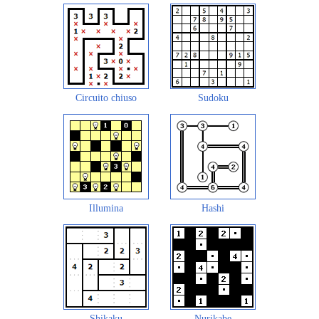
Circuito chiuso
Sudoku
Illumina
Hashi
Shikaku
Nurikabe