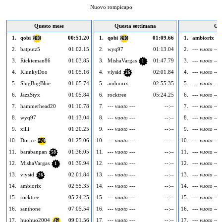
Nuovo rompicapo
Questo mese
Questa settimana
Og
1.
qobi
00:51.20
1.
qobi
01:09.66
1.
ambiorix
240
240
2.
batputz5
01:02.15
2.
wyq97
01:13.04
2.
--- vuoto ---
3.
Rickieman86
01:03.85
3.
MishaVargas
01:47.79
3.
--- vuoto ---
1
4.
KlunkyDoo
01:05.16
4.
viysid
02:01.84
4.
--- vuoto ---
26
5.
SlugBugBlue
01:05.74
5.
ambiorix
02:55.35
5.
--- vuoto ---
6.
JazzStyx
01:05.84
6.
rocktree
05:24.25
6.
--- vuoto ---
7.
hammerhead20
01:10.78
7.
--- vuoto ---
--:--
7.
--- vuoto ---
8.
wyq97
01:13.04
8.
--- vuoto ---
--:--
8.
--- vuoto ---
9.
xilli
01:20.25
9.
--- vuoto ---
--:--
9.
--- vuoto ---
10.
Dorice
01:25.06
10.
--- vuoto ---
--:--
10.
--- vuoto ---
271
11.
barabanpan
01:36.05
11.
--- vuoto ---
--:--
11.
--- vuoto ---
58
12.
MishaVargas
01:39.94
12.
--- vuoto ---
--:--
12.
--- vuoto ---
1
13.
viysid
02:01.84
13.
--- vuoto ---
--:--
13.
--- vuoto ---
26
14.
ambiorix
02:55.35
14.
--- vuoto ---
--:--
14.
--- vuoto ---
15.
rocktree
05:24.25
15.
--- vuoto ---
--:--
15.
--- vuoto ---
16.
santhone
07:05.54
16.
--- vuoto ---
--:--
16.
--- vuoto ---
17.
huohuo2004
09:01.56
17.
--- vuoto ---
--:--
17.
--- vuoto ---
47