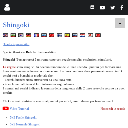
Shingoki
Traduci questo sito.
Special thanks to
Bolz
for the translation
Shingoki
(Semaphores) è un rompicapo con regole semplici e soluzioni stimolanti.
Le regole
sono semplici. Si devono tracciare delle linee unendo i puntini per formare una
linea continua senza incroci o diramazioni. La linea continua deve passare attraverso tutti i
cerchi neri e bianchi in modo tale che:
- i cerchi bianchi siano attraversati da una linea retta
- i cerchi neri abbiano al loro interno un angolo/curva
I numeri nei cerchi indicano la somma della lunghezza delle 2 linee rette che escono da quel
cerchio.
Click col tasto sinistro in mezzo ai puntini per unirli, con il destro per inserire una X.
Video Tutorial
Nascondi le regole
5x5 Facile Shingoki
5x5 Normale Shingoki